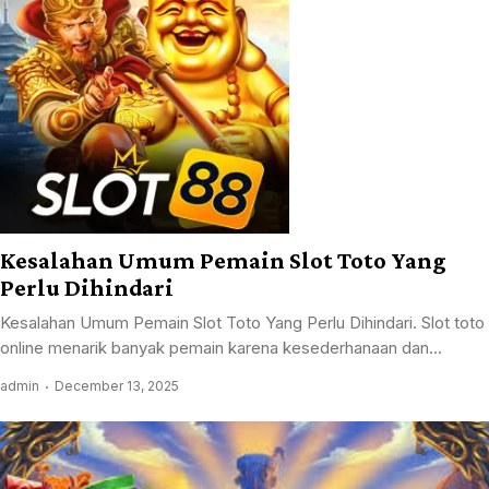
Kesalahan Umum Pemain Slot Toto Yang
Perlu Dihindari
Kesalahan Umum Pemain Slot Toto Yang Perlu Dihindari. Slot toto
online menarik banyak pemain karena kesederhanaan dan...
admin
December 13, 2025