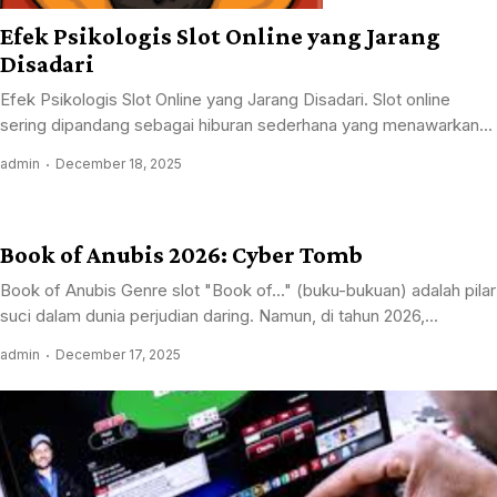
Efek Psikologis Slot Online yang Jarang
Disadari
Efek Psikologis Slot Online yang Jarang Disadari. Slot online
sering dipandang sebagai hiburan sederhana yang menawarkan...
admin
December 18, 2025
Book of Anubis 2026: Cyber Tomb
Book of Anubis Genre slot "Book of..." (buku-bukuan) adalah pilar
suci dalam dunia perjudian daring. Namun, di tahun 2026,...
admin
December 17, 2025