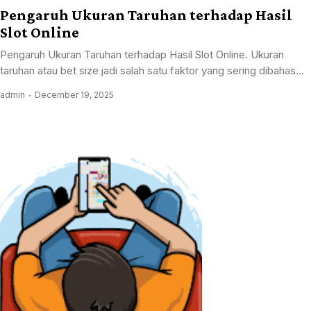
Pengaruh Ukuran Taruhan terhadap Hasil
Slot Online
Pengaruh Ukuran Taruhan terhadap Hasil Slot Online. Ukuran
taruhan atau bet size jadi salah satu faktor yang sering dibahas...
admin
December 19, 2025