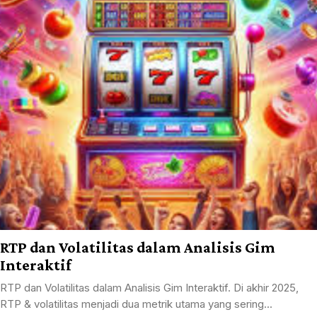
RTP dan Volatilitas dalam Analisis Gim
Interaktif
RTP dan Volatilitas dalam Analisis Gim Interaktif. Di akhir 2025,
RTP & volatilitas menjadi dua metrik utama yang sering...