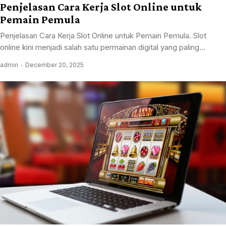
Penjelasan Cara Kerja Slot Online untuk
Pemain Pemula
Penjelasan Cara Kerja Slot Online untuk Pemain Pemula. Slot
online kini menjadi salah satu permainan digital yang paling...
admin
December 20, 2025