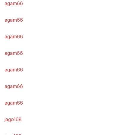
agam66
agam66
agam66
agam66
agam66
agam66
agam66
jago168