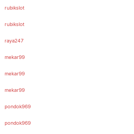
rubikslot
rubikslot
raya247
mekar99
mekar99
mekar99
pondok969
pondok969