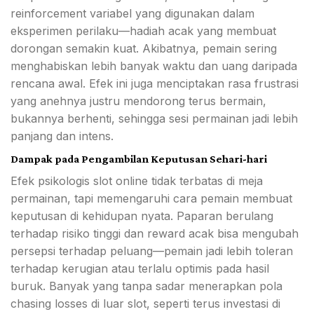
reinforcement variabel yang digunakan dalam
eksperimen perilaku—hadiah acak yang membuat
dorongan semakin kuat. Akibatnya, pemain sering
menghabiskan lebih banyak waktu dan uang daripada
rencana awal. Efek ini juga menciptakan rasa frustrasi
yang anehnya justru mendorong terus bermain,
bukannya berhenti, sehingga sesi permainan jadi lebih
panjang dan intens.
Dampak pada Pengambilan Keputusan Sehari-hari
Efek psikologis slot online tidak terbatas di meja
permainan, tapi memengaruhi cara pemain membuat
keputusan di kehidupan nyata. Paparan berulang
terhadap risiko tinggi dan reward acak bisa mengubah
persepsi terhadap peluang—pemain jadi lebih toleran
terhadap kerugian atau terlalu optimis pada hasil
buruk. Banyak yang tanpa sadar menerapkan pola
chasing losses di luar slot, seperti terus investasi di