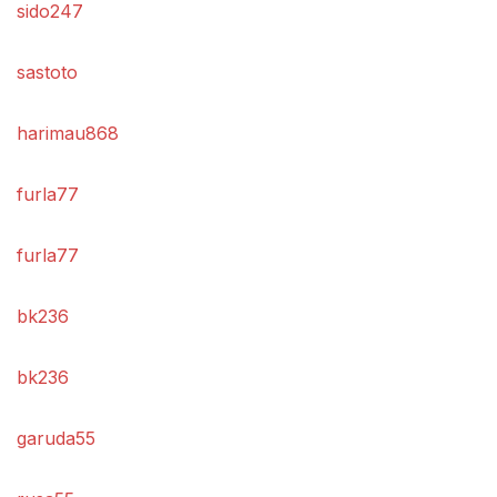
sido247
sastoto
harimau868
furla77
furla77
bk236
bk236
garuda55