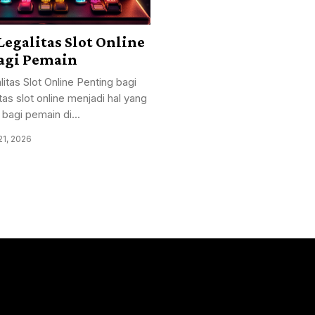
egalitas Slot Online
agi Pemain
tas Slot Online Penting bagi
as slot online menjadi hal yang
bagi pemain di...
21, 2026