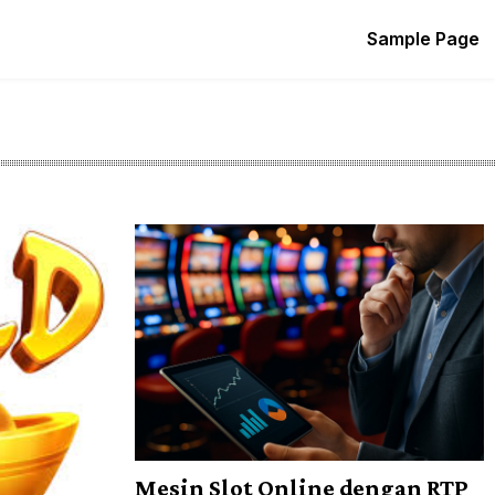
Sample Page
Mesin Slot Online dengan RTP