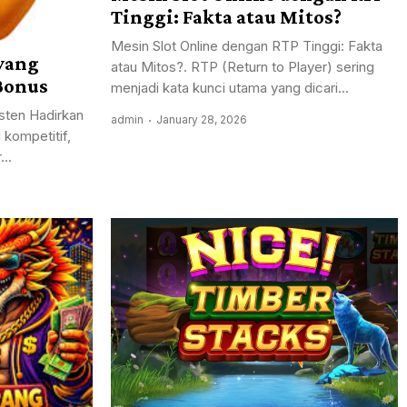
Tinggi: Fakta atau Mitos?
Mesin Slot Online dengan RTP Tinggi: Fakta
 yang
atau Mitos?. RTP (Return to Player) sering
Bonus
menjadi kata kunci utama yang dicari...
isten Hadirkan
admin
January 28, 2026
 kompetitif,
..