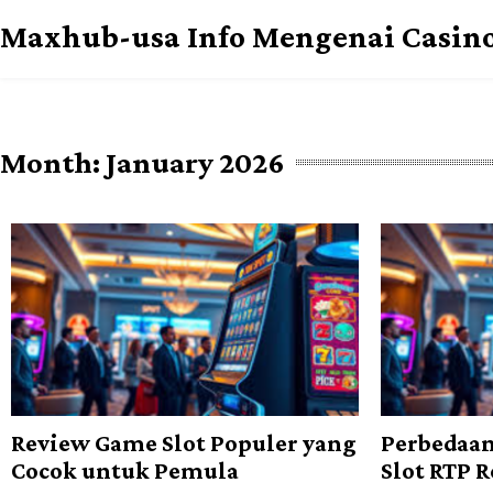
Skip
Maxhub-usa Info Mengenai Casino
to
content
Month:
January 2026
Review Game Slot Populer yang
Perbedaan
Cocok untuk Pemula
Slot RTP 