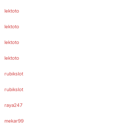
lektoto
lektoto
lektoto
lektoto
rubikslot
rubikslot
raya247
mekar99