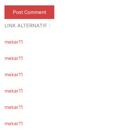
LINK ALTERNATIF :
mekar11
mekar11
mekar11
mekar11
mekar11
mekar11