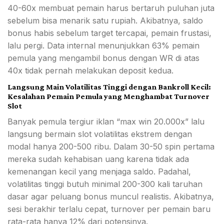
40-60x membuat pemain harus bertaruh puluhan juta
sebelum bisa menarik satu rupiah. Akibatnya, saldo
bonus habis sebelum target tercapai, pemain frustasi,
lalu pergi. Data internal menunjukkan 63% pemain
pemula yang mengambil bonus dengan WR di atas
40x tidak pernah melakukan deposit kedua.
Langsung Main Volatilitas Tinggi dengan Bankroll Kecil:
Kesalahan Pemain Pemula yang Menghambat Turnover
Slot
Banyak pemula tergiur iklan “max win 20.000x” lalu
langsung bermain slot volatilitas ekstrem dengan
modal hanya 200-500 ribu. Dalam 30-50 spin pertama
mereka sudah kehabisan uang karena tidak ada
kemenangan kecil yang menjaga saldo. Padahal,
volatilitas tinggi butuh minimal 200-300 kali taruhan
dasar agar peluang bonus muncul realistis. Akibatnya,
sesi berakhir terlalu cepat, turnover per pemain baru
rata-rata hanya 12% dari potensinya.