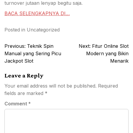
turnover jutaan lenyap begitu saja.
BACA SELENGKAPNYA DI…
Posted in
Uncategorized
Post
Previous:
Teknik Spin
Next:
Fitur Online Slot
navigation
Manual yang Sering Picu
Modern yang Bikin
Jackpot Slot
Menarik
Leave a Reply
Your email address will not be published.
Required
fields are marked
*
Comment
*