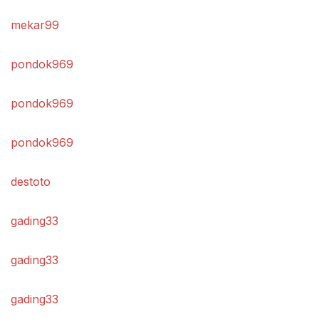
mekar99
pondok969
pondok969
pondok969
destoto
gading33
gading33
gading33