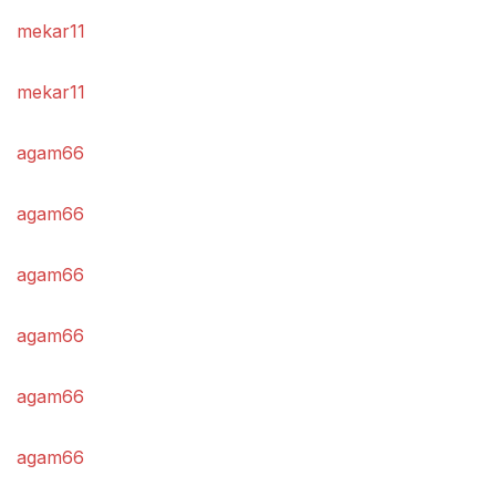
mekar11
mekar11
agam66
agam66
agam66
agam66
agam66
agam66