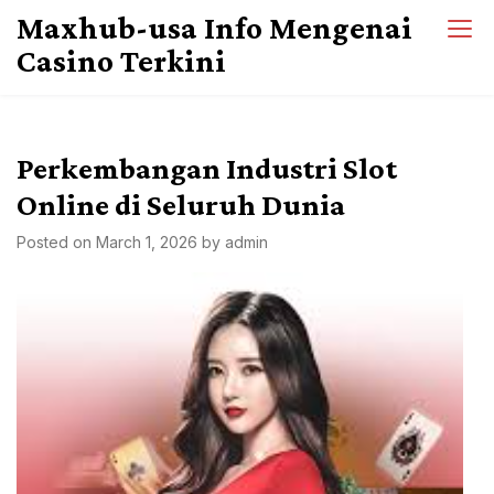
Skip
Maxhub-usa Info Mengenai
to
Casino Terkini
content
Perkembangan Industri Slot
Online di Seluruh Dunia
Posted on
March 1, 2026
by
admin