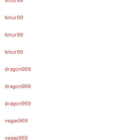
timur99
timur99
timur99
timur99
dragon969
dragon969
dragon969
vegas969
vegas969