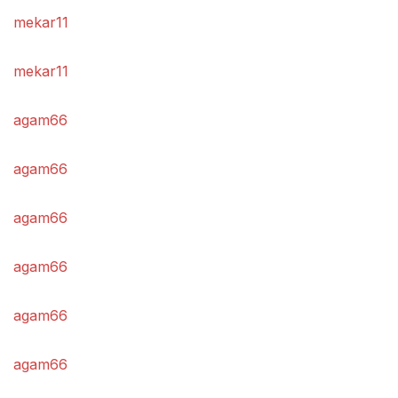
mekar11
mekar11
agam66
agam66
agam66
agam66
agam66
agam66