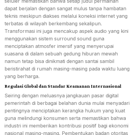
seluler memastikan bahwa setiap judul permainan
dapat berjalan dengan sangat mulus tanpa hambatan
teknis meskipun diakses melalui koneksi internet yang
terbatas di wilayah berkembang sekalipun.
Transformasi ini juga mencakup aspek audio yang kini
menggunakan sistem surround sound guna
menciptakan atmosfer imersif yang menyerupai
suasana di dalam sebuah gedung hiburan mewah
namun tetap bisa dinikmati dengan santai sambil
beristirahat di rumah masing-masing pada waktu luang
yang berharga.
Regulasi Global dan Standar Keamanan Internasional
Seiring dengan meluasnya jangkauan pasar digital
pemerintah di berbagai belahan dunia mulai menyadari
pentingnya menciptakan kerangka hukum yang kuat
guna melindungi konsumen serta memastikan bahwa
industri ini memberikan kontribusi positif bagi ekonomi
nasional masing-masing. Pembentukan badan otoritas