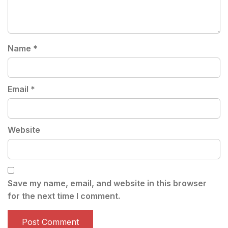
Name
*
Email
*
Website
Save my name, email, and website in this browser
for the next time I comment.