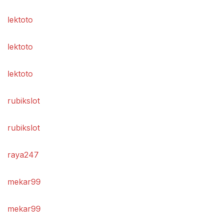
lektoto
lektoto
lektoto
rubikslot
rubikslot
raya247
mekar99
mekar99