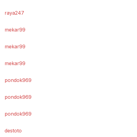
raya247
mekar99
mekar99
mekar99
pondok969
pondok969
pondok969
destoto