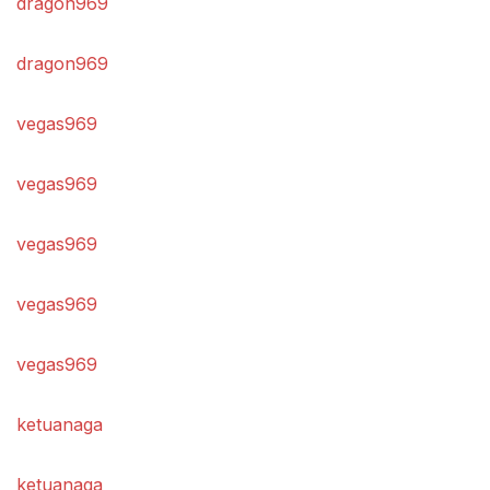
dragon969
dragon969
vegas969
vegas969
vegas969
vegas969
vegas969
ketuanaga
ketuanaga