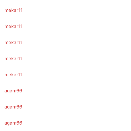
mekar11
mekar11
mekar11
mekar11
mekar11
agam66
agam66
agam66