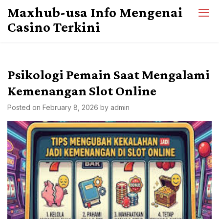
Skip
Maxhub-usa Info Mengenai
to
Casino Terkini
content
Psikologi Pemain Saat Mengalami
Kemenangan Slot Online
Posted on
February 8, 2026
by
admin