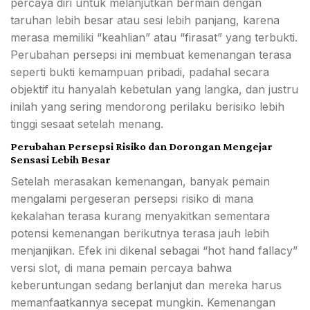
percaya diri untuk melanjutkan bermain dengan
taruhan lebih besar atau sesi lebih panjang, karena
merasa memiliki “keahlian” atau “firasat” yang terbukti.
Perubahan persepsi ini membuat kemenangan terasa
seperti bukti kemampuan pribadi, padahal secara
objektif itu hanyalah kebetulan yang langka, dan justru
inilah yang sering mendorong perilaku berisiko lebih
tinggi sesaat setelah menang.
Perubahan Persepsi Risiko dan Dorongan Mengejar
Sensasi Lebih Besar
Setelah merasakan kemenangan, banyak pemain
mengalami pergeseran persepsi risiko di mana
kekalahan terasa kurang menyakitkan sementara
potensi kemenangan berikutnya terasa jauh lebih
menjanjikan. Efek ini dikenal sebagai “hot hand fallacy”
versi slot, di mana pemain percaya bahwa
keberuntungan sedang berlanjut dan mereka harus
memanfaatkannya secepat mungkin. Kemenangan