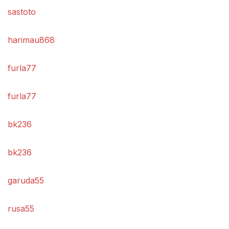
sastoto
harimau868
furla77
furla77
bk236
bk236
garuda55
rusa55