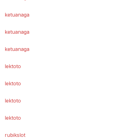
ketuanaga
ketuanaga
ketuanaga
lektoto
lektoto
lektoto
lektoto
rubikslot