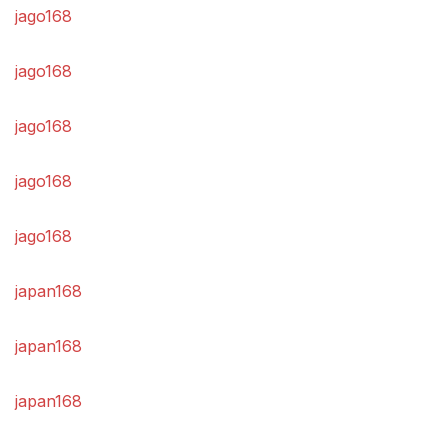
jago168
jago168
jago168
jago168
jago168
japan168
japan168
japan168