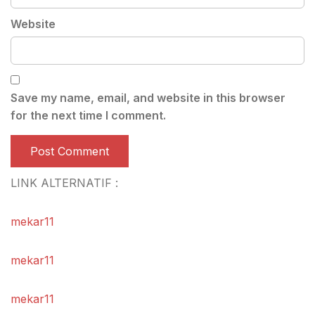
Website
Save my name, email, and website in this browser
for the next time I comment.
LINK ALTERNATIF :
mekar11
mekar11
mekar11