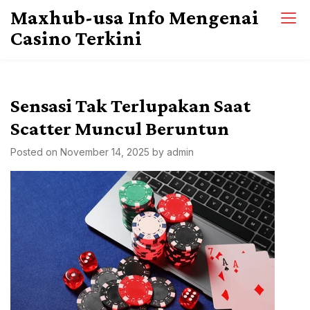
Skip
Maxhub-usa Info Mengenai
to
Casino Terkini
content
Sensasi Tak Terlupakan Saat
Scatter Muncul Beruntun
Posted on
November 14, 2025
by
admin