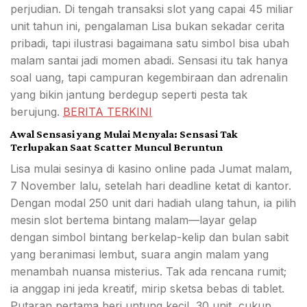
perjudian. Di tengah transaksi slot yang capai 45 miliar
unit tahun ini, pengalaman Lisa bukan sekadar cerita
pribadi, tapi ilustrasi bagaimana satu simbol bisa ubah
malam santai jadi momen abadi. Sensasi itu tak hanya
soal uang, tapi campuran kegembiraan dan adrenalin
yang bikin jantung berdegup seperti pesta tak
berujung.
BERITA TERKINI
Awal Sensasi yang Mulai Menyala: Sensasi Tak
Terlupakan Saat Scatter Muncul Beruntun
Lisa mulai sesinya di kasino online pada Jumat malam,
7 November lalu, setelah hari deadline ketat di kantor.
Dengan modal 250 unit dari hadiah ulang tahun, ia pilih
mesin slot bertema bintang malam—layar gelap
dengan simbol bintang berkelap-kelip dan bulan sabit
yang beranimasi lembut, suara angin malam yang
menambah nuansa misterius. Tak ada rencana rumit;
ia anggap ini jeda kreatif, mirip sketsa bebas di tablet.
Putaran pertama beri untung kecil, 30 unit, cukup