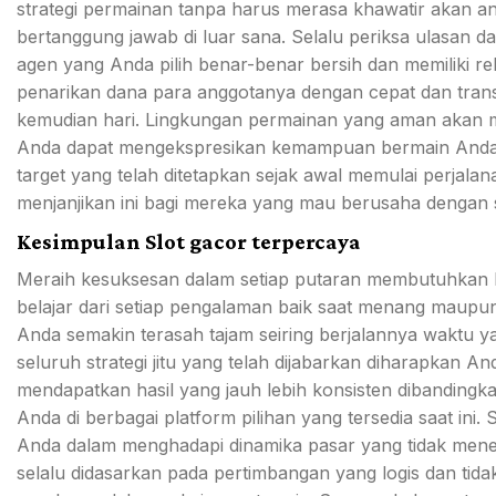
strategi permainan tanpa harus merasa khawatir akan an
bertanggung jawab di luar sana. Selalu periksa ulasan d
agen yang Anda pilih benar-benar bersih dan memiliki r
penarikan dana para anggotanya dengan cepat dan tran
kemudian hari. Lingkungan permainan yang aman akan m
Anda dapat mengekspresikan kemampuan bermain Anda s
target yang telah ditetapkan sejak awal memulai perjala
menjanjikan ini bagi mereka yang mau berusaha dengan
Kesimpulan Slot gacor terpercaya
Meraih kesuksesan dalam setiap putaran membutuhkan ke
belajar dari setiap pengalaman baik saat menang maupu
Anda semakin terasah tajam seiring berjalannya waktu 
seluruh strategi jitu yang telah dijabarkan diharapkan
mendapatkan hasil yang jauh lebih konsisten dibanding
Anda di berbagai platform pilihan yang tersedia saat ini. 
Anda dalam menghadapi dinamika pasar yang tidak menen
selalu didasarkan pada pertimbangan yang logis dan tid