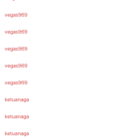
vegas969
vegas969
vegas969
vegas969
vegas969
ketuanaga
ketuanaga
ketuanaga