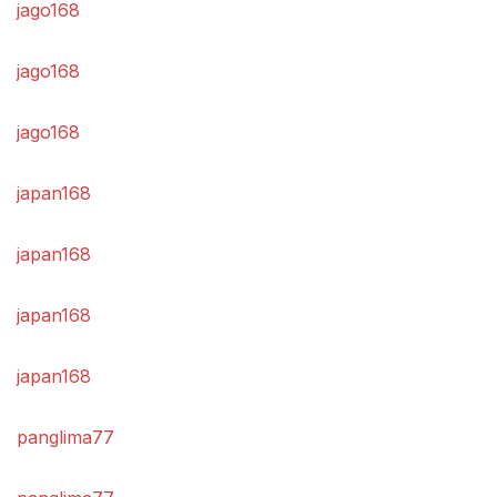
jago168
jago168
jago168
japan168
japan168
japan168
japan168
panglima77