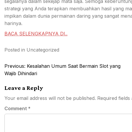
segalanya dalam sekejap mata saja. Semoga keberuntung
strategi yang Anda terapkan membuahkan hasil yang m
impikan dalam dunia permainan daring yang sangat mena
harinya.
BACA SELENGKAPNYA DI..
Posted in
Uncategorized
Post
Previous:
Kesalahan Umum Saat Bermain Slot yang
navigation
Wajib Dihindari
Leave a Reply
Your email address will not be published.
Required field
Comment
*