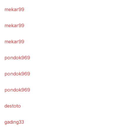
mekar99
mekar99
mekar99
pondok969
pondok969
pondok969
destoto
gading33