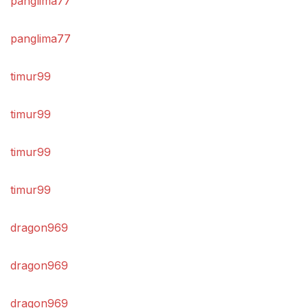
panglima77
panglima77
timur99
timur99
timur99
timur99
dragon969
dragon969
dragon969