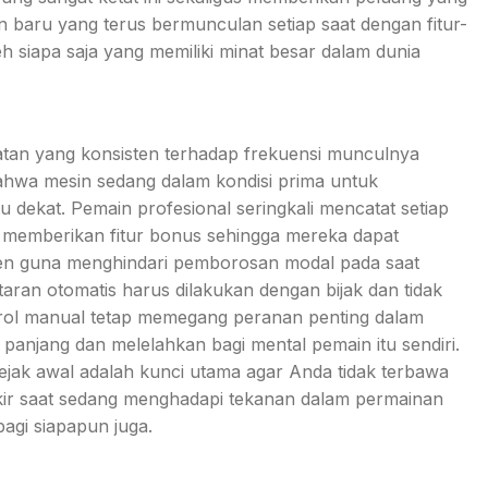
n baru yang terus bermunculan setiap saat dengan fitur-
h siapa saja yang memiliki minat besar dalam dunia
tan yang konsisten terhadap frekuensi munculnya
ahwa mesin sedang dalam kondisi prima untuk
dekat. Pemain profesional seringkali mencatat setiap
 memberikan fitur bonus sehingga mereka dapat
sien guna menghindari pemborosan modal pada saat
ran otomatis harus dilakukan dengan bijak dan tidak
trol manual tetap memegang peranan penting dalam
panjang dan melelahkan bagi mental pemain itu sendiri.
sejak awal adalah kunci utama agar Anda tidak terbawa
ikir saat sedang menghadapi tekanan dalam permainan
 bagi siapapun juga.