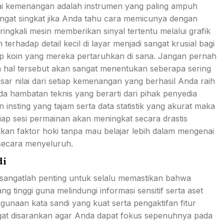
ilai kemenangan adalah instrumen yang paling ampuh
ngat singkat jika Anda tahu cara memicunya dengan
ngkali mesin memberikan sinyal tertentu melalui grafik
erhadap detail kecil di layar menjadi sangat krusial bagi
ap koin yang mereka pertaruhkan di sana. Jangan pernah
a hal tersebut akan sangat menentukan seberapa sering
 nilai dari setiap kemenangan yang berhasil Anda raih
da hambatan teknis yang berarti dari pihak penyedia
nsting yang tajam serta data statistik yang akurat maka
ap sesi permainan akan meningkat secara drastis
an faktor hoki tanpa mau belajar lebih dalam mengenai
secara menyeluruh.
di
 sangatlah penting untuk selalu memastikan bahwa
g tinggi guna melindungi informasi sensitif serta aset
gunaan kata sandi yang kuat serta pengaktifan fitur
gat disarankan agar Anda dapat fokus sepenuhnya pada