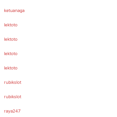
ketuanaga
lektoto
lektoto
lektoto
lektoto
rubikslot
rubikslot
raya247