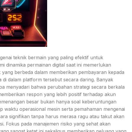
nai teknik bermain yang paling efektif untuk
 dinamika permainan digital saat ini memerlukan
ristik yang berbeda dalam memberikan pembayaran kepada
i dalam platform tersebut secara daring. Banyak
pa menyadari bahwa perubahan strategi secara berkala
memberikan respon yang lebih positif terhadap akun
 kemenangan besar bukan hanya soal keberuntungan
adap waktu operasional mesin serta pemahaman mengenai
ara signifikan tanpa harus merasa ragu atau takut akan
si. Fokus pada manajemen risiko yang sehat akan
ng sangat ketat ini sekaligus memberikan peluang yang