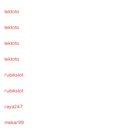
lektoto
lektoto
lektoto
lektoto
rubikslot
rubikslot
raya247
mekar99