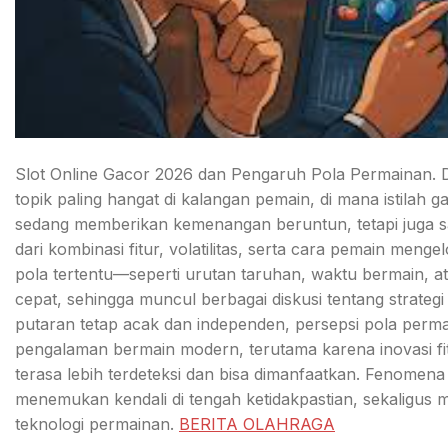
Slot Online Gacor 2026 dan Pengaruh Pola Permainan. Di 
topik paling hangat di kalangan pemain, di mana istila
sedang memberikan kemenangan beruntun, tetapi juga s
dari kombinasi fitur, volatilitas, serta cara pemain men
pola tertentu—seperti urutan taruhan, waktu bermain, a
cepat, sehingga muncul berbagai diskusi tentang strategi
putaran tetap acak dan independen, persepsi pola permai
pengalaman bermain modern, terutama karena inovasi 
terasa lebih terdeteksi dan bisa dimanfaatkan. Fenome
menemukan kendali di tengah ketidakpastian, sekaligus m
teknologi permainan.
BERITA OLAHRAGA