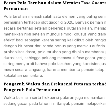
Peran Pola Taruhan dalam Memicu Fase Gacor: 
Permainan
Pola taruhan menjadi salah satu elemen yang paling ser
permainan terhadap slot gacor di 2026. Banyak pemain
secara bertahap setelah beberapa putaran kalah, menjaga
menaikkan nilai setelah muncul simbol khusus yang dian
efektif bagi sebagian karena sering kali diikuti oleh rang
dengan hit besar dari ronde bonus yang memicu euforia
probabilitas dasar, pola taruhan yang disiplin membant
durasi sesi, sehingga peluang memasuki fase gacor yang
sering menyoroti bahwa pola taruhan yang konsisten j
mesin secara langsung, karena membantu pemain tetap 
kekalahan sementara.
Pengaruh Waktu dan Frekuensi Putaran terhada
Pengaruh Pola Permainan
Waktu bermain serta frekuensi putaran juga memainkan
sedang gacor pada tahun ini. Banyak pemain melaporkan b