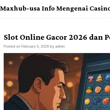
Skip
Maxhub-usa Info Mengenai Casino
to
content
Slot Online Gacor 2026 dan 
Posted on
February 5, 2026
by
admin