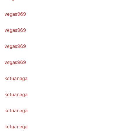
vegas969
vegas969
vegas969
vegas969
ketuanaga
ketuanaga
ketuanaga
ketuanaga