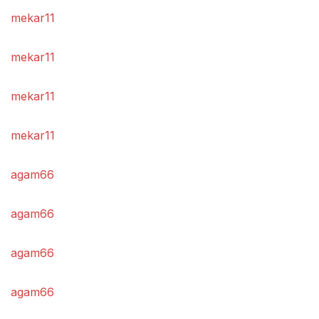
mekar11
mekar11
mekar11
mekar11
agam66
agam66
agam66
agam66