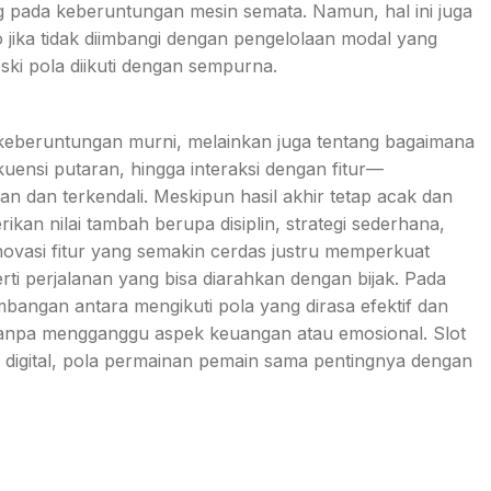
 pada keberuntungan mesin semata. Namun, hal ini juga
 jika tidak diimbangi dengan pengelolaan modal yang
ski pola diikuti dengan sempurna.
g keberuntungan murni, melainkan juga tentang bagaimana
uensi putaran, hingga interaksi dengan fitur—
dan terkendali. Meskipun hasil akhir tetap acak dan
erikan nilai tambah berupa disiplin, strategi sederhana,
Inovasi fitur yang semakin cerdas justru memperkuat
rti perjalanan yang bisa diarahkan dengan bijak. Pada
imbangan antara mengikuti pola yang dirasa efektif dan
tanpa mengganggu aspek keuangan atau emosional. Slot
igital, pola permainan pemain sama pentingnya dengan