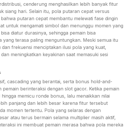
erdistribusi, cenderung menghasilkan lebih banyak fitur
siang hari. Selain itu, pola putaran cepat versus
 bahwa putaran cepat membantu melewati fase dingin
lambat untuk mengamati simbol dan menunggu momen yang
 bisa diatur durasinya, sehingga pemain bisa
a yang terasa paling menguntungkan. Meski semua itu
dan frekuensi menciptakan ilusi pola yang kuat,
 dan meningkatkan keyakinan saat memasuki sesi
n
sif, cascading yang berantai, serta bonus hold-and-
emain berinteraksi dengan slot gacor. Ketika pemain
l hingga memicu ronde bonus, lalu menaikkan nilai
bih panjang dan lebih besar karena fitur tersebut
da momen tertentu. Pola yang selaras dengan
esar atau terus bermain selama multiplier masih aktif,
 Interaksi ini membuat pemain merasa bahwa pola mereka