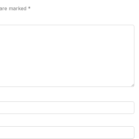
s are marked
*