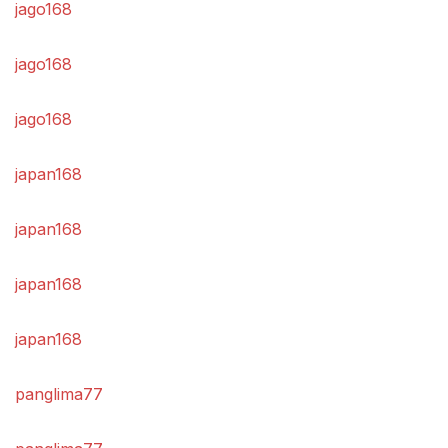
jago168
jago168
jago168
japan168
japan168
japan168
japan168
panglima77