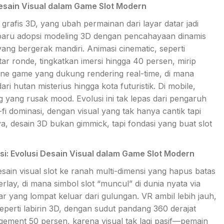
Desain Visual dalam Game Slot Modern
 grafis 3D, yang ubah permainan dari layar datar jadi
ot baru adopsi modeling 3D dengan pencahayaan dinamis
 yang bergerak mandiri. Animasi cinematic, seperti
tar ronde, tingkatkan imersi hingga 40 persen, mirip
ngine game yang dukung rendering real-time, di mana
 hutan misterius hingga kota futuristik. Di mobile,
 lag yang rusak mood. Evolusi ini tak lepas dari pengaruh
i dominasi, dengan visual yang tak hanya cantik tapi
nya, desain 3D bukan gimmick, tapi fondasi yang buat slot
si: Evolusi Desain Visual dalam Game Slot Modern
ain visual slot ke ranah multi-dimensi yang hapus batas
rlay, di mana simbol slot “muncul” di dunia nyata via
ar yang lompat keluar dari gulungan. VR ambil lebih jauh,
seperti labirin 3D, dengan sudut pandang 360 derajat
gement 50 persen, karena visual tak lagi pasif—pemain