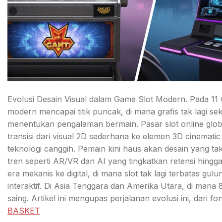
Evolusi Desain Visual dalam Game Slot Modern. Pada 11 O
modern mencapai titik puncak, di mana grafis tak lagi se
menentukan pengalaman bermain. Pasar slot online glob
transisi dari visual 2D sederhana ke elemen 3D cinematic
teknologi canggih. Pemain kini haus akan desain yang ta
tren seperti AR/VR dan AI yang tingkatkan retensi hingg
era mekanis ke digital, di mana slot tak lagi terbatas gul
interaktif. Di Asia Tenggara dan Amerika Utara, di mana 8
saing. Artikel ini mengupas perjalanan evolusi ini, dari 
BASKET