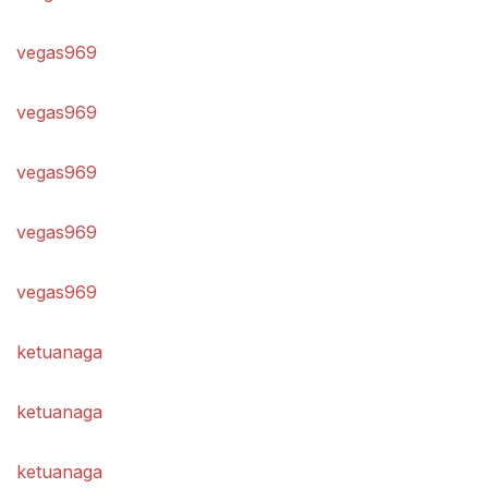
vegas969
vegas969
vegas969
vegas969
vegas969
ketuanaga
ketuanaga
ketuanaga