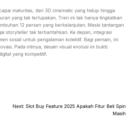
 capai maturitas, dari 3D cinematic yang hidup hingga
uran yang tak terlupakan. Tren ini tak hanya tingkatkan
tumbuhan 12 persen yang berkelanjutan. Meski tantangan
gai storyteller tak terbantahkan. Ke depan, integrasi
n sosial untuk pengalaman kolektif. Bagi pemain, ini
ovasi. Pada intinya, desain visual evolusi ini bukti:
igital yang kompetitif.
Next:
Slot Buy Feature 2025 Apakah Fitur Beli Spin
Masih