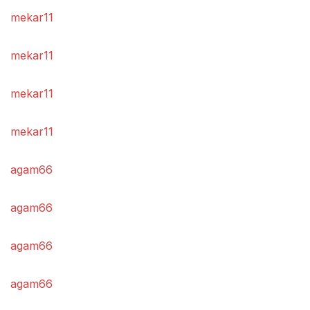
mekar11
mekar11
mekar11
mekar11
agam66
agam66
agam66
agam66