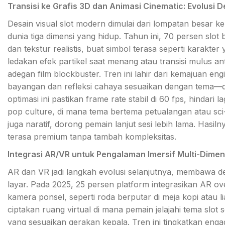
Transisi ke Grafis 3D dan Animasi Cinematic: Evolusi 
Desain visual slot modern dimulai dari lompatan besar ke
dunia tiga dimensi yang hidup. Tahun ini, 70 persen sl
dan tekstur realistis, buat simbol terasa seperti karakter
ledakan efek partikel saat menang atau transisi mulus an
adegan film blockbuster. Tren ini lahir dari kemajuan e
bayangan dan refleksi cahaya sesuaikan dengan tema—dari
optimasi ini pastikan frame rate stabil di 60 fps, hindari
pop culture, di mana tema bertema petualangan atau sci-f
juga naratif, dorong pemain lanjut sesi lebih lama. Hasil
terasa premium tanpa tambah kompleksitas.
Integrasi AR/VR untuk Pengalaman Imersif Multi-Dimen
AR dan VR jadi langkah evolusi selanjutnya, membawa des
layar. Pada 2025, 25 persen platform integrasikan AR ove
kamera ponsel, seperti roda berputar di meja kopi atau li
ciptakan ruang virtual di mana pemain jelajahi tema slot 
yang sesuaikan gerakan kepala. Tren ini tingkatkan enga