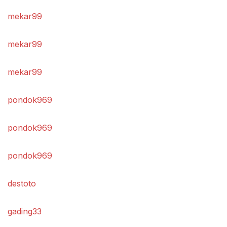
mekar99
mekar99
mekar99
pondok969
pondok969
pondok969
destoto
gading33