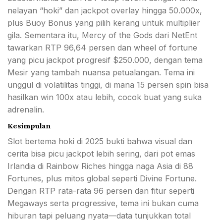
nelayan “hoki” dan jackpot overlay hingga 50.000x,
plus Buoy Bonus yang pilih kerang untuk multiplier
gila. Sementara itu, Mercy of the Gods dari NetEnt
tawarkan RTP 96,64 persen dan wheel of fortune
yang picu jackpot progresif $250.000, dengan tema
Mesir yang tambah nuansa petualangan. Tema ini
unggul di volatilitas tinggi, di mana 15 persen spin bisa
hasilkan win 100x atau lebih, cocok buat yang suka
adrenalin.
Kesimpulan
Slot bertema hoki di 2025 bukti bahwa visual dan
cerita bisa picu jackpot lebih sering, dari pot emas
Irlandia di Rainbow Riches hingga naga Asia di 88
Fortunes, plus mitos global seperti Divine Fortune.
Dengan RTP rata-rata 96 persen dan fitur seperti
Megaways serta progressive, tema ini bukan cuma
hiburan tapi peluang nyata—data tunjukkan total