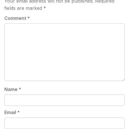
Your email address will not be published.
Required
fields are marked
*
Comment
*
Name
*
Email
*