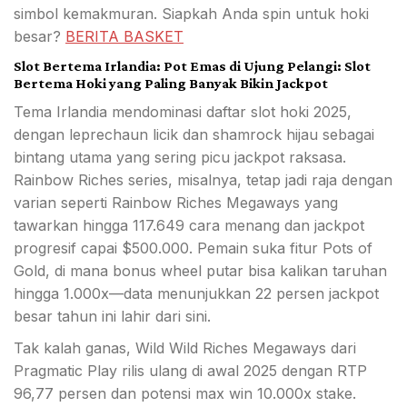
simbol kemakmuran. Siapkah Anda spin untuk hoki
besar?
BERITA BASKET
Slot Bertema Irlandia: Pot Emas di Ujung Pelangi: Slot
Bertema Hoki yang Paling Banyak Bikin Jackpot
Tema Irlandia mendominasi daftar slot hoki 2025,
dengan leprechaun licik dan shamrock hijau sebagai
bintang utama yang sering picu jackpot raksasa.
Rainbow Riches series, misalnya, tetap jadi raja dengan
varian seperti Rainbow Riches Megaways yang
tawarkan hingga 117.649 cara menang dan jackpot
progresif capai $500.000. Pemain suka fitur Pots of
Gold, di mana bonus wheel putar bisa kalikan taruhan
hingga 1.000x—data menunjukkan 22 persen jackpot
besar tahun ini lahir dari sini.
Tak kalah ganas, Wild Wild Riches Megaways dari
Pragmatic Play rilis ulang di awal 2025 dengan RTP
96,77 persen dan potensi max win 10.000x stake.