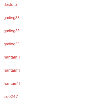
destoto
gading33
gading33
gading33
hantam11
hantam11
hantam11
sido247