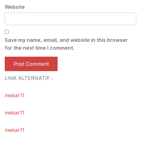
Website
Save my name, email, and website in this browser
for the next time I comment.
LINK ALTERNATIF :
mekar11
mekar11
mekar11